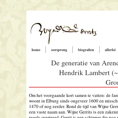
home
oorsprong
biografien
allerlei
De generatie van Aren
Hendrik Lambert (~
Gro
Om het voorgaande kort samen te vatten: de fa
woont in Elburg sinds ongeveer 1600 en misschi
1470 of nog eerder. Rond de tijd van Wijne Ger
een vaste naam aan. Wijne Gerrits is een zaken
regels overtreed. Gerrit is een schipper die nog 