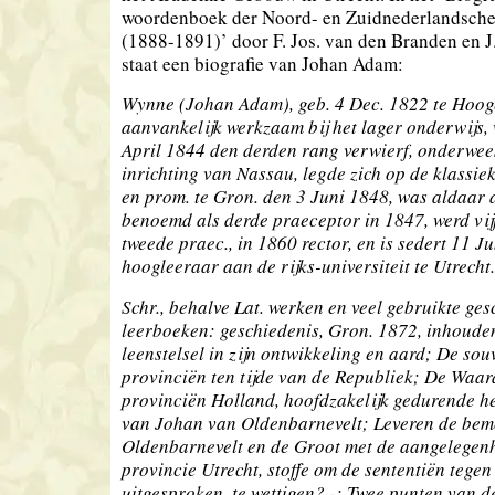
woordenboek der Noord- en Zuidnederlandsche
(1888-1891)’ door F. Jos. van den Branden en J
staat een biografie van Johan Adam:
Wynne (Johan Adam), geb. 4 Dec. 1822 te Hoog
aanvankelijk werkzaam bij het lager onderwijs,
April 1844 den derden rang verwierf, onderwees
inrichting van Nassau, legde zich op de klassiek
en prom. te Gron. den 3 Juni 1848, was aldaar 
benoemd als derde praeceptor in 1847, werd vijf
tweede praec., in 1860 rector, en is sedert 11 J
hoogleeraar aan de rijks-universiteit te Utrecht.
Schr., behalve Lat. werken en veel gebruikte ges
leerboeken: geschiedenis, Gron. 1872, inhoude
leenstelsel in zijn ontwikkeling en aard; De souv
provinciën ten tijde van de Republiek; De Waar
provinciën Holland, hoofdzakelijk gedurende he
van Johan van Oldenbarnevelt; Leveren de bem
Oldenbarnevelt en de Groot met de aangelegen
provincie Utrecht, stoffe om de sententiën tegen
uitgesproken, te wettigen? -; Twee punten van 