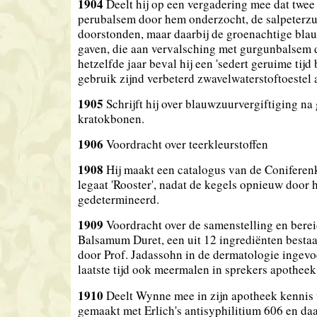
1904
Deelt hij op een vergadering mee dat twee
perubalsem door hem onderzocht, de salpeterzu
doorstonden, maar daarbij de groenachtige bla
gaven, die aan vervalsching met gurgunbalsem 
hetzelfde jaar beval hij een 'sedert geruime tijd 
gebruik zijnd verbeterd zwavelwaterstoftoestel a
1905
Schrijft hij over blauwzuurvergiftiging na
kratokbonen.
1906
Voordracht over teerkleurstoffen
1908
Hij maakt een catalogus van de Coniferenk
legaat 'Rooster', nadat de kegels opnieuw door
gedetermineerd.
1909
Voordracht over de samenstelling en bere
Balsamum Duret, een uit 12 ingrediënten bestaa
door Prof. Jadassohn in de dermatologie ingevo
laatste tijd ook meermalen in sprekers apotheek
1910
Deelt Wynne mee in zijn apotheek kennis
gemaakt met Erlich's antisyphilitium 606 en da