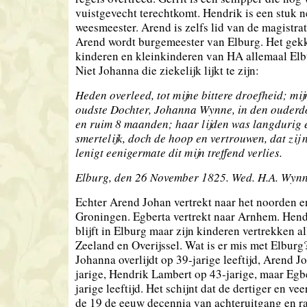
vuistgevecht terechtkomt. Hendrik is een stuk n
weesmeester. Arend is zelfs lid van de magistra
Arend wordt burgemeester van Elburg. Het gekk
kinderen en kleinkinderen van HA allemaal Elbu
Niet Johanna die ziekelijk lijkt te zijn:
Heden overleed, tot mijne bittere droefheid; mij
oudste Dochter, Johanna Wynne, in den ouderd
en ruim 8 maanden; haar lijden was langdurig 
smertelijk, doch de hoop en vertrouwen, dat zij n
lenigt eenigermate dit mijn treffend verlies.
Elburg, den 26 November 1825. Wed. H.A. Wynn
Echter Arend Johan vertrekt naar het noorden en
Groningen. Egberta vertrekt naar Arnhem. Hen
blijft in Elburg maar zijn kinderen vertrekken a
Zeeland en Overijssel. Wat is er mis met Elbur
Johanna overlijdt op 39-jarige leeftijd, Arend J
jarige, Hendrik Lambert op 43-jarige, maar Egb
jarige leeftijd. Het schijnt dat de dertiger en vee
de 19 de eeuw decennia van achteruitgang en 