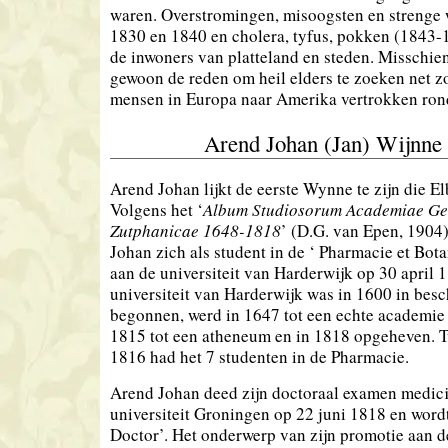
waren. Overstromingen, misoogsten en strenge 
1830 en 1840 en cholera, tyfus, pokken (1843-1
de inwoners van platteland en steden. Misschien
gewoon de reden om heil elders te zoeken net z
mensen in Europa naar Amerika vertrokken rond 
Arend Johan (Jan) Wijnne
Arend Johan lijkt de eerste Wynne te zijn die El
Volgens het ‘
Album Studiosorum Academiae Ge
Zutphanicae 1648-1818
’ (D.G. van Epen, 1904)
Johan zich als student in de ‘ Pharmacie et Bota
aan de universiteit van Harderwijk op 30 april 
universiteit van Harderwijk was in 1600 in be
begonnen, werd in 1647 tot een echte academie
1815 tot een atheneum en in 1818 opgeheven. 
1816 had het 7 studenten in de Pharmacie.
Arend Johan deed zijn doctoraal examen medici
universiteit Groningen op 22 juni 1818 en word
Doctor’. Het onderwerp van zijn promotie aan de