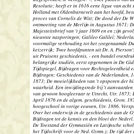
Resolutie; heeft er in 1616 eene ligue van acht
Holland met Oldenbarnevelt aan het hoofd, bes
proces van Cornelis de Witt; De dood der De W
ontmoeting van de Merlijn in Augustus 1671; 
Majesteitsbrief van 't jaar 1609 en en zijn gevo
nieuwste nasporingen; Galileo Galileï; Nederla
voormalige verhouding tot het zoogenaamde Du
keizerrijk; Twee hoofdpunten uit Dr. A. Pierson
uit Pruisens geschiedenis, - een bundel overdr
belangrijke studiën, eerst opgenomen in De Gid
Tijdspiegel, Bijdragen voor Rechtsgeleerdheid en
Bijdragen; Geschiedenis van de Nederlanden, 1e
1873; De moeielijkheden van 't opsporen der hi
waarheid. Een inwijdingsrede bij 't aanvaarden
van gewoon hoogleeraar te Utrecht, Utr. 1873; 
April 1876 en de algem. geschiedenis, Gron. 18
hoogeschool in vorige eeuwen, Utr. 1886. Verspr
Over het onderwijs in de geschiedenis aan de G
Bijdragen tot de kennis en den bloei der Nederl
De Toestand der Gymnasiën en Latijnsche schol
het Tijdschrift voor de Ned. Gymn.); De tijd de