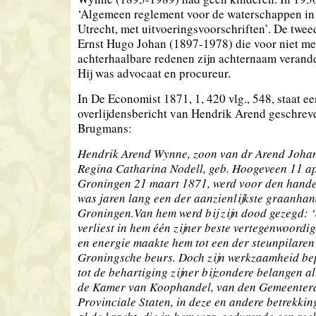
‘Algemeen reglement voor de waterschappen in 
Utrecht, met uitvoeringsvoorschriften’. De twe
Ernst Hugo Johan (1897-1978) die voor niet me
achterhaalbare redenen zijn achternaam verand
Hij was advocaat en procureur.
In De Economist 1871, 1, 420 vlg., 548, staat ee
overlijdensbericht van Hendrik Arend geschrev
Brugmans:
Hendrik Arend Wynne, zoon van dr Arend Joha
Regina Catharina Nodell, geb. Hoogeveen 11 apr
Groningen 21 maart 1871, werd voor den hande
was jaren lang een der aanzienlijkste graanha
Groningen.Van hem werd bij zijn dood gezegd: 
verliest in hem één zijner beste vertegenwoordig
en energie maakte hem tot een der steunpilaren
Groningsche beurs. Doch zijn werkzaamheid bep
tot de behartiging zijner bijzondere belangen al
de Kamer van Koophandel, van den Gemeentera
Provinciale Staten, in deze en andere betrekking