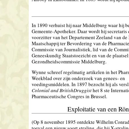
In 1890 verhuist hij naar Middelburg waar hij 
Gemeente-Apotheker. Daar wordt hij secretaris e
voorzitter van het Departement Zeeland van de
Maatschappij ter Bevordering van de Pharmacie,
Commissie van Journalistiek, lid van de Commi
Geneeskundig Staatstoezicht en van de plaatsel
Gezondheidscommissie Middelburg.
Wynne schreef regelmatig artikelen in het Pha
Weekblad over zijn onderzoek van genees- en
voedingsmiddelen. In 1897 bezocht hij als vers
Colonial and British
Druggist
het 8 ste Internat
Pharmaceutische Congres in Brussel.
Exploitatie van een Rö
(Op 8 november 1895 ontdekte Wilhelm Conrad
toeval een nieuw soort straling, die hij X-stral