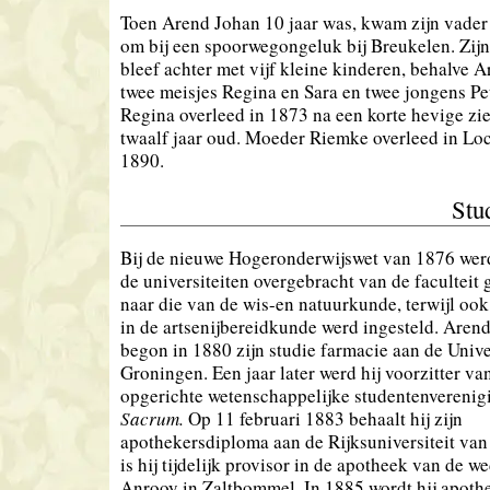
Toen Arend Johan 10 jaar was, kwam zijn vader 
om bij een spoorwegongeluk bij Breukelen. Zi
bleef achter met vijf kleine kinderen, behalve 
twee meisjes Regina en Sara en twee jongens Pe
Regina overleed in 1873 na een korte hevige zie
twaalf jaar oud. Moeder Riemke overleed in Lo
1890.
Stu
Bij de nieuwe Hogeronderwijswet van 1876 wer
de universiteiten overgebracht van de facultei
naar die van de wis-en natuurkunde, terwijl ook
in de artsenijbereidkunde werd ingesteld. Are
begon in 1880 zijn studie farmacie aan de Unive
Groningen. Een jaar later werd hij voorzitter v
opgerichte wetenschappelijke studentenvereni
Sacrum.
Op 11 februari 1883 behaalt hij zijn
apothekersdiploma aan de Rijksuniversiteit van
is hij tijdelijk provisor in de apotheek van de 
Anrooy in Zaltbommel. In 1885 wordt hij apothe