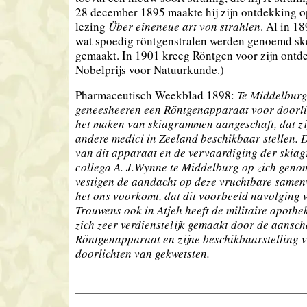
28 december 1895 maakte hij zijn ontdekking o
lezing
Über eine
neue art von strahlen
. Al in 1
wat spoedig röntgenstralen werden genoemd ske
gemaakt. In 1901 kreeg Röntgen voor zijn ontde
Nobelprijs voor Natuurkunde.)
Pharmaceutisch Weekblad 1898:
Te Middelburg
geneesheeren een Röntgenapparaat voor doorli
het maken van skiagrammen aangeschaft, dat zi
andere medici in Zeeland beschikbaar stellen. D
van dit apparaat en de vervaardiging der skia
collega A. J.Wynne te Middelburg op zich geno
vestigen de aandacht op deze vruchtbare samen
het ons voorkomt, dat dit voorbeeld navolging v
Trouwens ook in Atjeh heeft de militaire apothe
zich zeer verdienstelijk gemaakt door de aansch
Röntgenapparaat en zijne beschikbaarstelling v
doorlichten van gekwetsten.