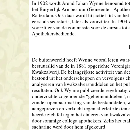
In 1902 wordt Arend Johan Wynne benoemd tot 
het Burgerlijk Armbestuur (Gemeente - Apothee
Rotterdam. Ook daar wordt hij actief lid van he
eerst als secretaris, later als voorzitter. In 1904 
voorzitter van de commissie voor de cursus tot 
Apothekersbediende.
De buitenwereld heeft Wynne vooral leren waar
bestuurslid van de in 1881 opgerichte Verenigi
Kwakzalverij. De belangrijkste activiteit van d
bestond uit het onderscheppen en vervolgens c
analyseren van kwakzalversmiddelen en het pub
resultaten. Ook Wynne publiceerde regelmatig 
onderzochte zogenoemde “geheimmiddelen”, m
zonder openbaarmaking van de bestanddelen, 
aangeprezen en verkocht tegen allerlei ziekten 
keerde zich fel tegen het etaleren van kwakzal
door sommige collega apothekers. Zelfs het eta
sacharine werd door hem afgekeurd.