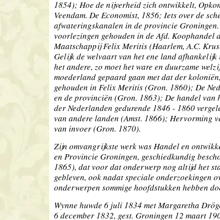
1854); Hoe de nijverheid zich ontwikkelt, Opko
Veendam. De Economist, 1856; Iets over de sch
afwateringskanalen in de provincie Groningen.
voorlezingen gehouden in de Afd. Koophandel 
Maatschappij Felix Meritis (Haarlem, A.C. Kru
Gelijk de welvaart van het ene land afhankelijk 
het andere, zo moet het ware en duurzame welzi
moederland gepaard gaan met dat der koloniën
gehouden in Felix Meritis (Gron. 1860); De Ne
en de provinciën (Gron. 1863); De handel van h
der Nederlanden gedurende 1846 - 1860 vergel
van andere landen (Amst. 1866); Hervorming va
van invoer (Gron. 1870).
Zijn omvangrijkste werk was Handel en ontwikk
en Provincie Groningen, geschiedkundig besch
1865), dat voor dat onderwerp nog altijd het s
gebleven, ook nadat speciale onderzoekingen o
onderwerpen sommige hoofdstukken hebben do
Wynne huwde 6 juli 1834 met Margaretha Drög
6 december 1832, gest. Groningen 12 maart 19