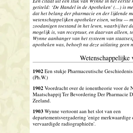
Een citaat uit een stuk van Wynne in het eerst
getiteld: ‘De Handel in de Apotheken’ (…) is m
dat het belang der pharmacie en der lijdende 
wetenschappelijken apotheker eisen, welnu — 
zoodanigen toestand in het leven, waarbij het 
mogelijk is, van receptuur, en daarvan alleen, t
Wynne aanhanger van het systeem van staatsexp
apotheken was, behoeft na deze uitlating geen 
Wetenschappelijke 
1902
Een stukje Pharmaceutische Geschiedenis
(Ph.W.)
1902
Voordracht over de ionentheorie voor de 
Maatschappij Ter Bevordering Der Pharmacie 
Zeeland.
1903
Wynne vertoont aan het slot van een
departementsvergadering 'enige merkwaardige
vervaardigde radiographieën'.