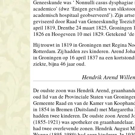
Geneeskunde was ‘ Nonnulli casus dysphagiae
academico’ (dwz ‘Enigen gevallen van slikstoor
academisch hospitaal geobserveerd’). Zijn artse
geviseerd door Raad van Geneeskundig Toezicht
april 1819, Drenthe 24 maart 1825, Groningen
1826 en Hoogeveen 10 mei 1829. Getekend ‘de
Hij trouwt in 1819 in Groningen met Regina Nod
Rotterdam. Zij hadden zes kinderen. Arend Joha
in Groningen op 16 april 1837 na een kortstond
ziekte, bijna 46 jaar oud.
Hendrik Arend Wille
De oudste zoon was Hendrik Arend, graanhandel
oud lid van de Provinciale Staten van Groningen
Gemeente Raad en van de Kamer van Koophande
in 1854 in Bremen (Duitsland) met Margaretha 
hadden twee kinderen. De oudste zoon Arend 
(1855-1921) was apotheker en graanhandelaar.
had twee overlevende zonen. Hendrik August M
Wynne (1895-1989) had geen kinderen. In 1930 