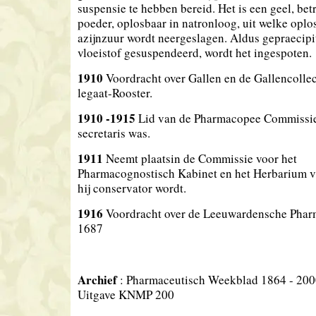
suspensie te hebben bereid. Het is een geel, bet
poeder, oplosbaar in natronloog, uit welke oplo
azijnzuur wordt neergeslagen. Aldus gepraecipi
vloeistof gesuspendeerd, wordt het ingespoten.
1910
Voordracht over Gallen en de Gallencollec
legaat-Rooster.
1910 -1915
Lid van de Pharmacopee Commissie
secretaris was.
1911
Neemt plaats
in de Commissie voor het
Pharmacognostisch Kabinet en het Herbarium 
hij conservator wordt.
1916
Voordracht over de Leeuwardensche Pha
1687
Archief
: Pharmaceutisch Weekblad 1864 - 20
Uitgave KNMP 200