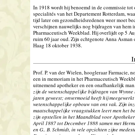
In 1918 wordt hij benoemd in de commissie tot
specialités van het Departement Rotterdam, waa
tijd later om gezondheidsredenen weer moet be
verschijnen nauwelijks nog bijdragen van hem i
Pharmaceutisch Weekblad. Hij overlijdt op 5 A
ruim 60 jaar oud. Zijn echtgenote Anna Asman 
Haag 18 oktober 1938.
I
Prof. P. van der Wielen, hoogleraar Farmacie,
een in memoriam in het Pharmaceutisch Weekb
uitnemend apotheker en een onafhankelijk man
zijn de wetenschappelijke bijdragen van Wynne 
jaren geweest; onvermoeid heeft hij meegewerkt
wetenschappelijke opbouw van ons vak. Zijn inz
maatschappelijke vraagstukken leert men het be
zijn opstellen in het Maandblad voor Apothekers
April 1887 tot December 1888 samen met Herm
en G.. B. Schmidt, in vele opzichten zijne medest