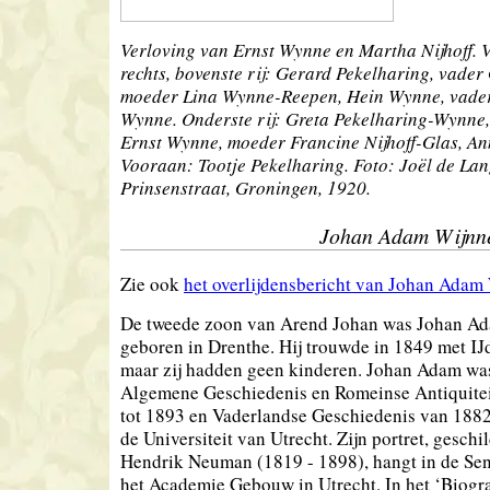
Verloving van Ernst Wynne en Martha Nijhoff. V
rechts, bovenste rij: Gerard Pekelharing, vader 
moeder Lina Wynne-Reepen, Hein Wynne, vade
Wynne. Onderste rij: Greta Pekelharing-Wynne,
Ernst Wynne, moeder Francine Nijhoff-Glas, Ann
Vooraan: Tootje Pekelharing. Foto: Joël de Lan
Prinsenstraat, Groningen, 1920.
Johan Adam Wijnn
Zie ook
het overlijdensbericht van Johan Ada
De tweede zoon van Arend Johan was Johan 
geboren in Drenthe. Hij trouwde in 1849 met 
maar zij hadden geen kinderen. Johan Adam wa
Algemene Geschiedenis en Romeinse Antiquite
tot 1893 en Vaderlandse Geschiedenis van 1882
de Universiteit van Utrecht. Zijn portret, geschi
Hendrik Neuman (1819 - 1898), hangt in de Sen
het Academie Gebouw in Utrecht. In het ‘Biogr