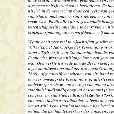
al de kracht, die in hem was, gedurende een ree
algemeen welzijn trachten te bevorderen. En bo
hij zich in de wetenschap door een reeks van ges
staatshuishoudkunde en statistiek een eervoll
verwerven. En dit alles niettegenstaande hem g
wetenschappelijke opleiding te beurt viel en hij
krachtsinspanning alle moeilijkheden zelf moes
Wynne heeft zeer veel in tijdschriften geschreve
Volksvlijt, het Jaarboekje der Vereeniging voor S
Sloet's Tijdschrift voor Staathuishoudkunde, vo
Economist, waarvan hij lange jaren een getro
was. Ook werkte hij mede aan de Beschrijving v
tegenwoordigen toestand der provincie Gronin
1860). Afzonderlijk verschenen van zijn hand v
of meer omvangrijke brochures over allerlei e
onderwerpen: de wet op het regt van patent uit
staathuishoudkundig oogpunt beschouwd (Gron
congres van statistiek te Brussel (Zwolle 1854)
en crediet in den wereldhandel, volgens de beg
Stuart Mill, Eene staathuishoudkundige bescho
wetten, die het handelsverkeer der volkeren reg