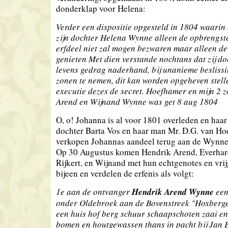
donderklap voor Helena:
Verder een dispositie opgesteld in 1804 waarin
zijn dochter Helena Wynne alleen de opbrengst
erfdeel niet zal mogen bezwaren maar alleen d
genieten Met dien verstande nochtans dat zij do
levens gedrag naderhand, bij unanieme beslissi
zonen te nemen, dit kan worden opgeheven stell
executie dezes de secret. Hoefhamer en mijn 2 
Arend en Wijnand Wynne was get 8 aug 1804
O, o! Johanna is al voor 1801 overleden en haa
dochter Barta Vos en haar man Mr. D.G. van Ho
verkopen Johannas aandeel terug aan de Wynne'
Op 30 Augustus komen Hendrik Arend, Everhar
Rijkert, en Wijnand met hun echtgenotes en vri
bijeen en verdelen de erfenis als volgt:
1e aan de ontvanger
Hendrik Arend Wynne
een
onder Oldebroek aan de Bovenstreek "Hoxbergen
een huis hof berg schuur schaapschoten zaai e
bomen en houtgewassen thans in pacht bij Jan 