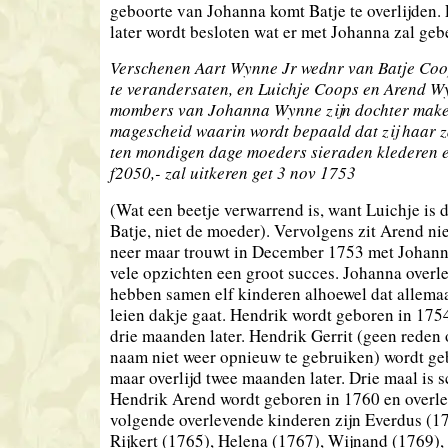
geboorte van Johanna komt Batje te overlijden. 
later wordt besloten wat er met Johanna zal geb
Verschenen Aart Wynne Jr wednr van Batje Coop
te verandersaten, en Luichje Coops en Arend W
mombers van Johanna Wynne zijn dochter mak
magescheid waarin wordt bepaald dat zij haar 
ten mondigen dage moeders sieraden klederen e
f2050,- zal uitkeren get 3 nov 1753
(Wat een beetje verwarrend is, want Luichje is 
Batje, niet de moeder). Vervolgens zit Arend ni
neer maar trouwt in December 1753 met Johanna
vele opzichten een groot succes. Johanna overle
hebben samen elf kinderen alhoewel dat allemaa
leien dakje gaat. Hendrik wordt geboren in 1754
drie maanden later. Hendrik Gerrit (geen reden
naam niet weer opnieuw te gebruiken) wordt ge
maar overlijd twee maanden later. Drie maal is 
Hendrik Arend wordt geboren in 1760 en overle
volgende overlevende kinderen zijn Everdus (1
Rijkert (1765), Helena (1767), Wijnand (1769),