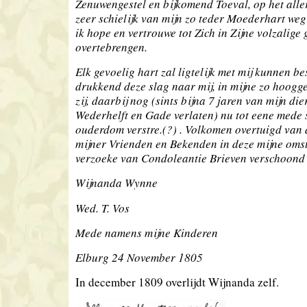
Zenuwengestel en bijkomend Toeval, op het alle
zeer schielijk van mijn zo teder Moederhart weg
ik hope en vertrouwe tot Zich in Zijne volzalige 
overtebrengen.
Elk gevoelig hart zal ligtelijk met mij kunnen be
drukkend deze slag naar mij, in mijne zo hoog
zij, daarbij nog (sints bijna 7 jaren van mijn di
Wederhelft en Gade verlaten) nu tot eene mede 
ouderdom verstre.(?) . Volkomen overtuigd van
mijner Vrienden en Bekenden in deze mijne oms
verzoeke van Condoleantie Brieven verschoond te
Wijnanda Wynne
Wed. T. Vos
Mede namens mijne Kinderen
Elburg 24 November 1805
In december 1809 overlijdt Wijnanda zelf.