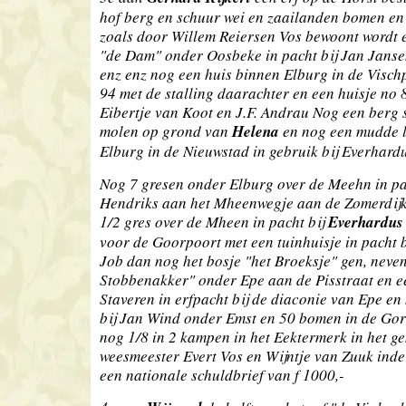
hof berg en schuur wei en zaailanden bomen e
zoals door Willem Reiersen Vos bewoont wordt e
"de Dam" onder Oosbeke in pacht bij Jan Janse
enz enz nog een huis binnen Elburg in de Visch
94 met de stalling daarachter en een huisje no 8
Eibertje van Koot en J.F. Andrau Nog een berg 
molen op grond van
Helena
en nog een mudde 
Elburg in de Nieuwstad in gebruik bij Everhard
Nog 7 gresen onder Elburg over de Meehn in pa
Hendriks aan het Mheenwegje aan de Zomerdijk
1/2 gres over de Mheen in pacht bij
Everhardus
voor de Goorpoort met een tuinhuisje in pacht 
Job dan nog het bosje "het Broeksje" gen, neve
Stobbenakker" onder Epe aan de Pisstraat en e
Staveren in erfpacht bij de diaconie van Epe en
bij Jan Wind onder Emst en 50 bomen in de Gor
nog 1/8 in 2 kampen in het Eektermerk in het g
weesmeester Evert Vos en Wijntje van Zuuk inder
een nationale schuldbrief van f 1000,-