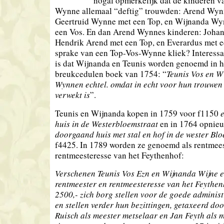
nogal opmerkelijk dat de kinderen v
Wynne allemaal “deftig” trouwden: Arend Wyn
Geertruid Wynne met een Top, en Wijnanda Wy
een Vos. En dan Arend Wynnes kinderen: Johan
Hendrik Arend met een Top, en Everardus met ee
sprake van een Top-Vos-Wynne kliek? Interessan
is dat Wijnanda en Teunis worden genoemd in h
breukcedulen boek van 1754: “
Teunis Vos en W
Wynnen echtel. omdat in echt voor hun trouwen
verwekt is
”.
Teunis en Wijnanda kopen in 1759 voor f1150
huis in de Westerbloemstraat
en in 1764 opnie
doorgaand huis met stal en hof in de wester Bl
f4425. In 1789 worden ze genoemd als rentmees
rentmeesteresse van het Feythenhof:
Verschenen Teunis Vos Ezn en Wijnanda Wijne ec
rentmeester en rentmeesteresse van het Feythen
2500,- zich borg stellen voor de goede administ
en stellen verder hun bezittingen, getaxeerd do
Ruisch als meester metselaar en Jan Feyth als 