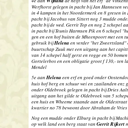
4e aan
Wijnand
de helft van het erf "de Vinken
Werfhorst gelegen in pacht bij Jan Hannesen ve
in 4 kampen in het Noordermerk en 8 gresen in
pacht bij Jacobus van Sittert nog 3 mudde onde
pacht bij de wed. Gerrit Top en nog 2 schepel 
in pacht bij Teunis Harmsen Pik en 6 schepel "h
gen en een hof buiten de Mheenpoort met een tu
gebruik bij
Helena
en verder "het Zweertsland"
buurtschap Zuuk met een uitgang aan het capitte
van 14 schepel half gerst en rogge en 50 bomen
Gortelerbos en een obligatie groot f 130,- ten l
Mendel
5e aan
Helena
een erf en goed onder Oostendorp
huis hof berg en schuur wei en zaailanden enz g
onder Oldebroek gelegen in pacht bij Dries Aal
uitgang aan het gilde te Oldebroek van 5 schep
een huis en Wheeme staande aan de Oldestraat
kwartier no 78 bewoont door Abraham de Vries
Nog een mudde onder Elburg in pacht bij Machi
op welk land een berg staat van
Gerrit Rijkert
m