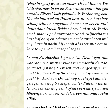
(Hoksbergen) waaraan oostw Ds A. Mooien. We
Oldenbarneveld en de Eekterbeek zuidw het ge
noordw Eibert Visch gelandet is Verder nog een
Heerde buurtschap Hoorn best. uit een huis ber
schaapschoten opgaande bomen etc wei en zaai
thans door Jacob Bakker bemeierd wordt Verder
goed onder Epe buurtschap Norel "Bijsterbos" ge
huis hof berg en schuur en 2 schaapschoten wei
enz thans in pacht bij Jacob Klaasen met een u
kerk te Epe van 3 schepel rogge
2e aan
Everhardus
4 gresen "de Delle" gen. on
waaraan o.a. westw "Villors" en noordw de Ro
gelandet zijn nog 5 gresen "het Bergkampje" in
pacht bij Evert Nagelhout enz nog 7 gresen naas
pacht bij Aart van Dracht nog 6 schepel aan de 
gelegen enz nog 6 schepel achter Putten waara
Haarbeek enz nog een hof met een huisje buiten
Mheenpoort enz en eindelijk een nationale schu
1000,-
3e aan
Gerhard Rijkert
een erf op de Horst best