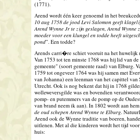
(1771).
Arend wordt één keer genoemd in het breukced
10 aug 1758 de jood Levi Salomon geeft klageli
Arend Wynne Jr te zijn geslagen, Arend Wynne ze
moeder voor een klungel en todde heeft uitgesch
pond
”. Een todde?
Arends carri�re schiet vooruit na het huwelijk
Van 1753 tot ten minste 1768 was hij lid van d
gemeente" (soort gemeente raad) van Elburg. V
1759 tot ongeveer 1764 was hij samen met Ever
van Johanna) een leenman van het capittel van 
Utrecht. Ook is nog bekent
dat hij in 1768 gilde
wolleweversgilde was en bovendien verantwoord
pomp- en putemmers van de pomp op de Oudestr
van brand neem ik aan). In 1802 wordt aan hem 
de oud schepen Arend Wynne te Elburg
. Natuurl
Arend ook de Wynne traditie van boeren, hande
uitlenen. Met al die kinderen wordt het tijd voor
huis: