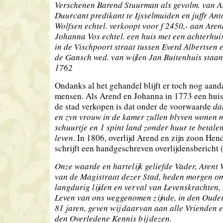
Verschenen Barend Stuurman als gevolm. van 
Duurcant predikant te Ijsselmuiden en juffr Ant
Wolfsen echtel. verkoopt voor f 2450,- aan Are
Johanna Vos echtel. een huis met een achterhui
in de Vischpoort straat tussen Everd Albertsen 
de Gansch wed. van wijlen Jan Buitenhuis staan
1762
Ondanks al het gehandel blijft er toch nog aand
mensen. Als Arend en Johanna in 1773 een huis
de stad verkopen is dat onder de voorwaarde
da
en zyn vrouw in de kamer zullen blyven wonen m
schuurtje en 1 spint land zonder huur te betale
leven
. In 1806, overlijd Arend en zijn zoon Hen
schrijft een handgeschreven overlijdensbericht (
Onze waarde en hartelijk geliefde Vader, Arent
van de Magistraat dezer Stad, heden morgen om
langdurig lijden en verval van Levenskrachten, ui
Leven van ons weggenomen zijnde, in den Oude
81 jaren, geven wij daarvan aan alle Vrienden
den Overledene Kennis bij dezen.