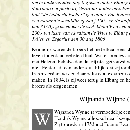
om te onderhouden nog 6 gresen onder Elburg 
daarnaast in pacht bij Gerardus nader omschre
bod "de Ledderhoksebos" gen onder Epe buurt
een nationale schuldbrief van f 100,- en de helft
van f 100,- gemeen met de wed. Munnik en een ob
200,- ten laste van Abraham de Vries te Elbur
Julien en Zegerius den 30 aug 1806
Kennelijk waren de broers het met elkaar eens 
leven inderdaad gebeterd had. Wat er precies a
met Helena (behalve dan dat zij niet getrouwd w
niet. Echter, uit een ander stuk blijkt dat zij ron
in Amsterdam was en daar zelfs een testament o
maken. In 1804, is zij weer terug in Elburg en
broers als erfgenamen.
Wijnanda Wijnne (
Wijnanda Wynne is vermoedelijk een
Hendrik Wynne alhoewel daar bewijs
Zij trouwde in 1753 met Teunis Evert