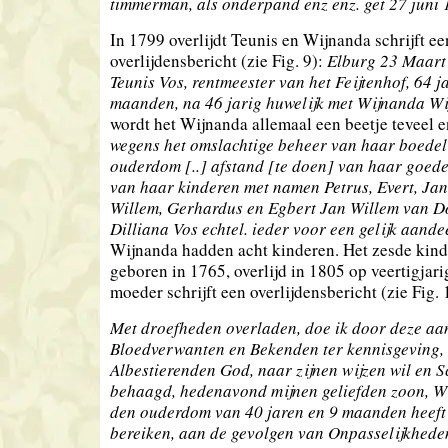
timmerman, als onderpand enz enz. get 27 juni
In 1799 overlijdt Teunis en Wijnanda schrijft ee
overlijdensbericht (zie Fig. 9):
Elburg 23 Maart
Teunis Vos, rentmeester van het Feijtenhof, 64 j
maanden, na 46 jarig huwelijk met Wijnanda W
wordt het Wijnanda allemaal een beetje teveel en
wegens het omslachtige beheer van haar boedel
ouderdom [..] afstand [te doen] van haar goed
van haar kinderen met namen Petrus, Evert, Jan
Willem, Gerhardus en Egbert Jan Willem van D
Dilliana Vos echtel. ieder voor een gelijk aande
Wijnanda hadden acht kinderen. Het zesde kin
geboren in 1765, overlijd in 1805 op veertigjarig
moeder schrijft een overlijdensbericht (zie Fig. 
Met droefheden overladen, doe ik door deze aa
Bloedverwanten en Bekenden ter kennisgeving, 
Albestierenden God, naar zijnen wijzen wil en S
behaagd, hedenavond mijnen geliefden zoon, Wi
den ouderdom van 40 jaren en 9 maanden heef
bereiken, aan de gevolgen van Onpasselijkhede